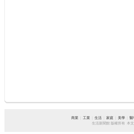
商業
|
工業
|
生活
|
家庭
|
美學
|
醫
生活新聞館 版權所有 本文章純屬