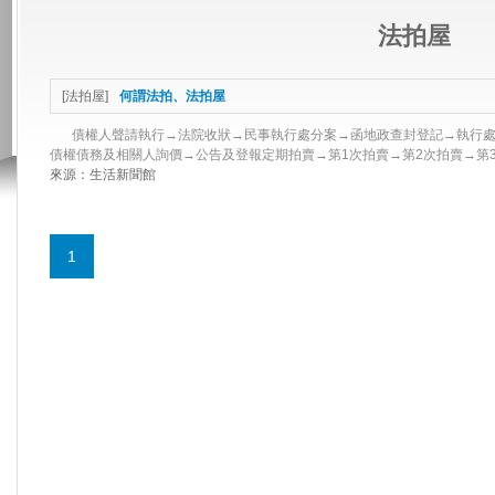
法拍屋
[
法拍屋
]
何謂法拍、法拍屋
債權人聲請執行→法院收狀→民事執行處分案→函地政查封登記→執行處
債權債務及相關人詢價→公告及登報定期拍賣→第1次拍賣→第2次拍賣→第3·
來源：
生活新聞館
1