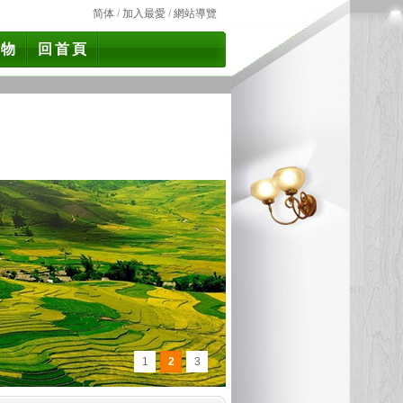
简体
/
加入最愛
/
網站導覽
食物
回首頁
1
2
3