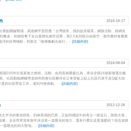
色
2016-10-17
出要點關鍵戰場，易遊網平昔照應「台灣很美，我的故居最美」網路活動，經網友
到餐桌」的南投奪下全台最變化都市冠軍，第2-5名則區分由新竹「都市農村食農教
洋科技博物館」和新北「隨偶像劇去旅行」···
[
詳細內容
]
2016-08-04
投縣105年社造家族大會師」活動，由局長林榮森以為，來自全縣16個新徵選出爐
局長、社區動能網輔導老師和與會社區夥伴在公車背板上貼上社區代表字及Q版大頭
度的社區營造工作，達到均衡推動。 ···
[
詳細內容
]
地
2012-12-26
南太平洋的東加群島，到南美洲的巴西，正如同傳說中的夸父一樣追日，面朝大海，
能量。去全世界迎來新年沐浴第一道曙光的地方，還有什麼比這更溫暖的？現在就跟
一道曙光的四大聖地。···
[
詳細內容
]