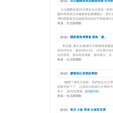
[
旅遊
]
台北國際旅展異國風情濃 全球
台北國際旅展26日將在台北世貿一館和
蘭和馬來西亞等國都有歌舞團隨行，幫忙
灣的體委會也找超級馬拉松好手林義傑代言，
來源：
生活新聞館
[
旅遊
]
關渡賞鳥博覽會 賞鳥「趣」
青足鷸_蕭木吉攝(臺北市動物保護處
周末好時光，參加(明)13日、14日舉
自然環境，還有鳥類測量、標本展示、生··
來源：
生活新聞館
[
旅遊
]
廖鄉長紅茶鄉故事館
離開了埔里元首館，我們前往日月潭途
趕緊停留下了。 記得多次經過日月潭時
車子， 館內也擠滿···
[
詳細內容
]
來源：
生活新聞館
[
旅遊
]
東京 大阪 香港 台遊客首選