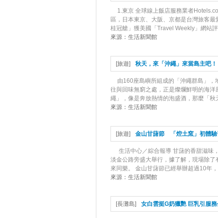
1.東京 全球線上飯店服務業者Hote
區，日本東京、大阪、京都是台灣旅客最愛
桂冠艙」獲美國「Travel Weekly」網站
來源：
生活新聞館
[
旅遊
]
秋天，來「沖繩」來當島主吧！
由160座島嶼所組成的「沖繩群島」
往與回味無窮之處，正是燦爛鮮明的海洋
繩」，像是奔放熱情的泡盛酒，那麼「秋天
來源：
生活新聞館
[
旅遊
]
金山甘藷節 「焢土窯」初體驗
生活中心／綜合報導 甘藷的香甜滋味，
淡金公路旁盛大舉行，據了解，現場除了
來同樂。 金山甘藷節已經舉辦超過10年，
來源：
生活新聞館
[
長灘島
]
女白雲挺G奶獵艷 巨乳引服