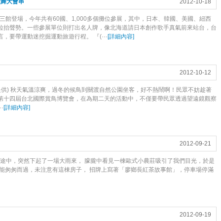
歌舞大會串
2012-10-18
三館登場，今年共有60國、1,000多個攤位參展，其中，日本、韓國、美國、紐西
拉抬聲勢。一些參展單位則打出名人牌，像北海道請日本創作歌手真氣前來站台，台
要帶運動迷挖掘運動旅遊行程。 『(···
[
詳細內容
]
2012-10-12
提供) 秋天氣溫涼爽，過冬的候鳥到關渡自然公園坐客，好不熱鬧啊！民眾不妨趁著
行的第十四屆台北國際賞鳥博覽會，在為期二天的活動中，不僅要帶民眾透過望遠鏡觀察
·
[
詳細內容
]
2012-09-21
中，突然下起了一場大雨來， 朦朧中看見一棟歐式小農莊吸引了我們目光，於是
可能匆匆而過，未注意有這棟房子， 招牌上寫著「廖鄉長紅茶故事館」，停車場停滿
2012-09-19