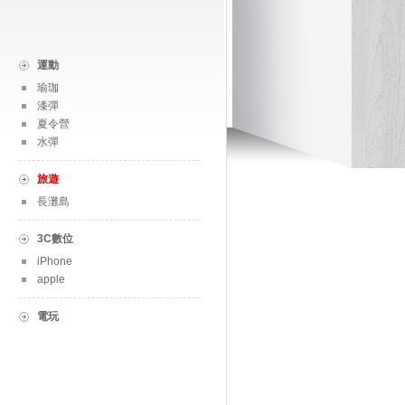
運動
瑜珈
漆彈
夏令營
水彈
旅遊
長灘島
3C數位
iPhone
apple
電玩