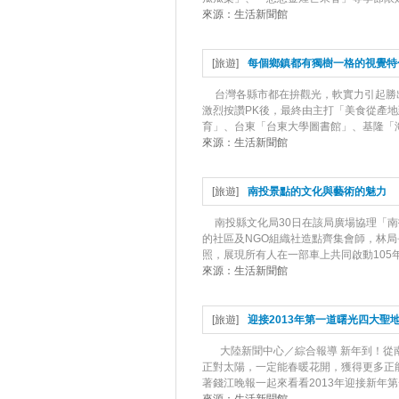
來源：
生活新聞館
[
旅遊
]
每個鄉鎮都有獨樹一格的視覺特
台灣各縣市都在拚觀光，軟實力引起勝
激烈按讚PK後，最終由主打「美食從產地
育」、台東「台東大學圖書館」、基隆「海
來源：
生活新聞館
[
旅遊
]
南投景點的文化與藝術的魅力
南投縣文化局30日在該局廣場協理「南
的社區及NGO組織社造點齊集會師，林
照，展現所有人在一部車上共同啟動105年
來源：
生活新聞館
[
旅遊
]
迎接2013年第一道曙光四大聖
大陸新聞中心／綜合報導 新年到！從
正對太陽，一定能春暖花開，獲得更多正
著錢江晚報一起來看看2013年迎接新年第