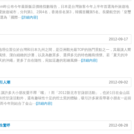
ls.com昨公布今年最新飯店價格指數報告，日本是台灣旅客今年上半年首選海外旅遊地
旅遊城市，分列第1、2與4名，香港排名第3，韓國首爾第5名。長榮航空的「皇璽
評選為「國際···
[
詳細內容
]
2012-09-17
，地理位置位於台灣和日本九州之間，是亞洲觀光最TOP的熱門景點之一，其最讓人嚮
風情、潔白細緻的沙灘，以及為數眾多、選擇多元的特色離島情懷。若「夏天的沖
的沖繩」更多了自在隨性，宛如逗趣的彩繪風獅···
[
詳細內容
]
引人潮
2012-09-02
讓許多大小朋友愛不釋「嘴」！而「2012新北市甘藷節活動」，也於1日在金山區
有挖甘藷活動外，還有趣味性十足的焢土窯的體驗，吸引許多家長帶著小朋友一起前
而今年則結合了金山···
[
詳細內容
]
務生驚呼
2012-08-28