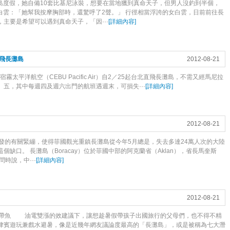
島度假，她自備10套比基尼泳裝，想要在當地獵到真命天子，但男人沒釣到半個，
白雲：「她幫我按摩胸部時，還驚呼了2聲。」 行徑相當浮誇的女白雲，日前前往長
主要是希望可以遇到真命天子，「因···
[
詳細內容
]
直飛長灘島
2012-08-21
霧太平洋航空（CEBU Pacific Air）自2／25起台北直飛長灘島，不需又經馬尼拉
五，其中每週四及週六出門的航班遇週末，可損失···
[
詳細內容
]
2012-08-21
發的有關緊繃，使得菲國觀光重鎮長灘島從今年5月總是，失去多達24萬人次的大陸
缺口。 長灘島（Boracay）位於菲國中部的阿克蘭省（Aklan），省長馬奎斯
訪問時說，中···
[
詳細內容
]
2012-08-21
熱帶魚 油電雙漲的效建議下，讓想趁暑假帶孩子出國旅行的父母們，也不得不精
律賓遊玩兼戲水避暑，像是近幾年網友議論度最高的「長灘島」，或是被稱為七大潛