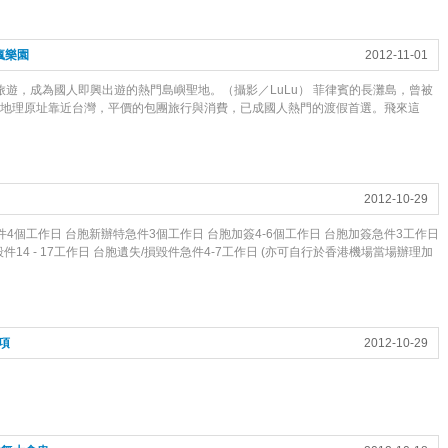
瘋樂園
2012-11-01
團旅遊，成為國人即興出遊的熱門島嶼聖地。（攝影／LuLu） 菲律賓的長灘島，曾被
因地理原址靠近台灣，平價的包團旅行與消費，已成國人熱門的渡假首選。飛來這
2012-10-29
件4個工作日 台胞新辦特急件3個工作日 台胞加簽4-6個工作日 台胞加簽急件3工作日
件14 - 17工作日 台胞遺失/損毀件急件4-7工作日 (亦可自行於香港機場當場辦理加
項
2012-10-29