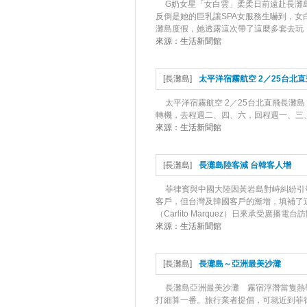
G奶女星「女白雲」柔柔日前遠赴長灘
反倒是她的巨乳讓SPA女服務生嚇到，女
灘島度假，她透露這次帶了這麼多套去玩，
來源：
生活新聞館
[
長灘島
]
太平洋宿霧航空 2／25台北
太平洋宿霧航空 2／25台北直飛長灘島 宿
轉機，去程週二、四、六，回程週一、三、
來源：
生活新聞館
[
長灘島
]
長灘島陸客減 台韓客人增
菲律賓與中國大陸因黃岩島對峙糾紛引
客戶，但台灣及韓國客戶的漸增，填補了這個
（Carlito Marquez）日來承受廣播電台
來源：
生活新聞館
[
長灘島
]
長灘島～亞洲最美沙灘
長灘島亞洲最美沙灘 霧宿浮潛當隻
打細算一番。旅行業者提倡，可就近到菲