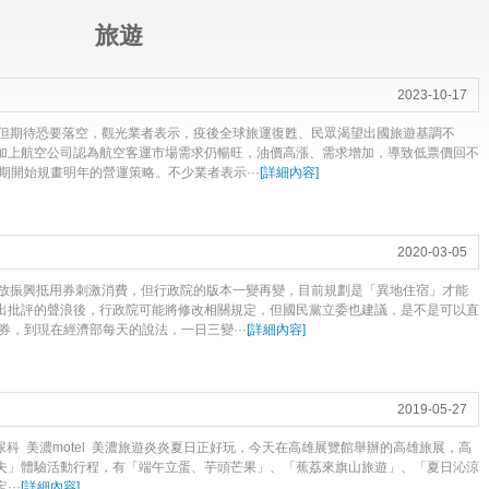
旅遊
2023-10-17
但期待恐要落空，觀光業者表示，疫後全球旅運復甦、民眾渴望出國旅遊基調不
加上航空公司認為航空客運市場需求仍暢旺，油價高漲、需求增加，導致低票價回不
期開始規畫明年的營運策略。不少業者表示···
[
詳細內容
]
2020-03-05
放振興抵用券刺激消費，但行政院的版本一變再變，目前規劃是「異地住宿」才能
出批評的聲浪後，行政院可能將修改相關規定，但國民黨立委也建議，是不是可以直
券，到現在經濟部每天的說法，一日三變···
[
詳細內容
]
2019-05-27
尿科 美濃motel 美濃旅遊炎炎夏日正好玩，今天在高雄展覽館舉辦的高雄旅展，高
夫」體驗活動行程，有「端午立蛋、芋頭芒果」、「蕉荔來旗山旅遊」、「夏日沁涼
··
[
詳細內容
]