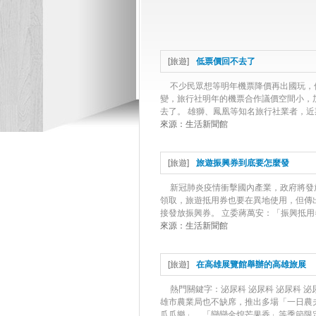
[
旅遊
]
低票價回不去了
不少民眾想等明年機票降價再出國玩，
變，旅行社明年的機票合作議價空間小，
去了。 雄獅、鳳凰等知名旅行社業者，近
來源：
生活新聞館
[
旅遊
]
旅遊振興券到底要怎麼發
新冠肺炎疫情衝擊國內產業，政府將發
領取，旅遊抵用券也要在異地使用，但傳
接發放振興券。 立委蔣萬安：「振興抵用
來源：
生活新聞館
[
旅遊
]
在高雄展覽館舉辦的高雄旅展
熱門關鍵字：泌尿科 泌尿科 泌尿科 泌
雄市農業局也不缺席，推出多場「一日農
瓜瓜樂」、「戀戀金煌芒果香」等季節限定·