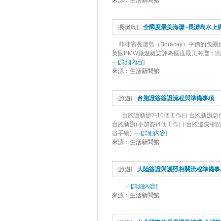
來源：
生活新聞館
[
長灘島
]
全國度最美海灘~長灘島水上
菲律賓長灘島（Boracay）平價的包
英國BMW旅遊雜誌評為國度最美海灘；
···
[
詳細內容
]
來源：
生活新聞館
[
旅遊
]
台胞證簽簽證流程與準備事項
台胞證新辦7-10個工作日 台胞新辦急
台胞新辦(不加簽)4個工作日 台胞遺失/損毀
簽手續) ···
[
詳細內容
]
來源：
生活新聞館
[
旅遊
]
大陸簽證與護照相關流程準備事
···
[
詳細內容
]
來源：
生活新聞館