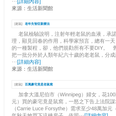
···
[
詳細內容
]
來源：
生活新聞館
[
老鼠
]
老年失智症新療法
老鼠檢驗說明，注射年輕老鼠的血液，承諾
理，顯見回春的作用，科學家預言，總有一天
的一種製程，卻，他們規勸所有不要DIY。 
把一批分外於人類年紀六十歲的老老鼠，分成
···
[
詳細內容
]
來源：
生活新聞館
[
老鼠
]
百萬豪宅竟是老鼠窩
加拿大溫尼伯市（Winnipeg）婦女，花10
元）買的豪宅竟是鼠窩，一怒之下告上法院謀
（Carrie Luce Forsythe）需求至少48萬
年秋天她買下這棟房子。依照···
[
詳細內容
]