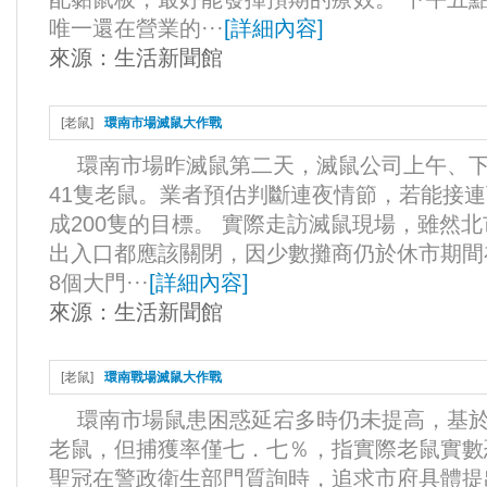
唯一還在營業的···
[
詳細內容
]
來源：
生活新聞館
[
老鼠
]
環南市場滅鼠大作戰
環南市場昨滅鼠第二天，滅鼠公司上午、下
41隻老鼠。業者預估判斷連夜情節，若能接
成200隻的目標。 實際走訪滅鼠現場，雖然
出入口都應該關閉，因少數攤商仍於休市期間
8個大門···
[
詳細內容
]
來源：
生活新聞館
[
老鼠
]
環南戰場滅鼠大作戰
環南市場鼠患困惑延宕多時仍未提高，基於
老鼠，但捕獲率僅七．七％，指實際老鼠實數
聖冠在警政衛生部門質詢時，追求市府具體提