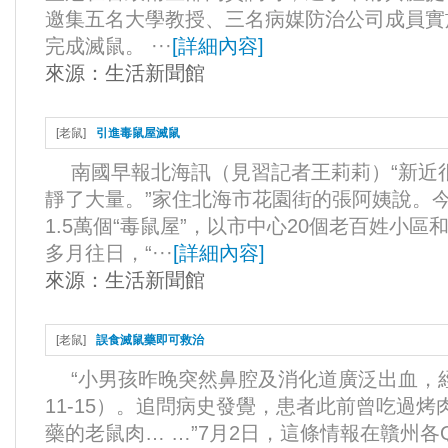
邀集五名大學教授、三名病媒防治公司成員實
完成滅鼠。 ···
[
詳細內容
]
來源：
生活新聞館
[
老鼠
]
引進毒鼠屋滅鼠
南國早報北海訊（見習記者王莉莉）“新近
靜了大量。”家住北海市花園街的張阿姨說。
1.5萬個“毒鼠屋”，以市中心20個老百姓小
多月往日，“···
[
詳細內容
]
來源：
生活新聞館
[
老鼠
]
誤食滅鼠藥即可救治
“小男孩昨晚突然鼻腔及消化道廣泛出血，經
11-15）。追問病史發覺，患者此前曾吃過
藥的老鼠肉… …”7月2日，這條情報在贛州