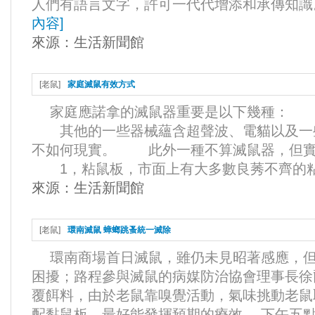
人們有語言文字，許可一代代增添和承傳知識。
內容
]
來源：
生活新聞館
[
老鼠
]
家庭滅鼠有效方式
家庭應諾拿的滅鼠器重要是以下幾種： 
其他的一些器械蘊含超聲波、電貓以及一
不如何現實。 此外一種不算滅鼠器，但實
1，粘鼠板，市面上有大多數良莠不齊的粘鼠
來源：
生活新聞館
[
老鼠
]
環南滅鼠 蟑螂跳蚤統一滅除
環南商場首日滅鼠，雖仍未見昭著感應，但
困擾；路程參與滅鼠的病媒防治協會理事長徐
覆餌料，由於老鼠靠嗅覺活動，氣味挑動老鼠
配黏鼠板，最好能發揮預期的療效。 下午五