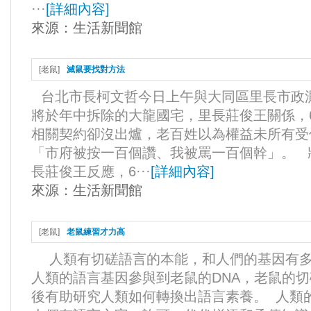
···
[
詳細內容
]
來源：
生活新聞館
[
老鼠
]
滅鼠要找對方法
台北市長柯文哲今日上午與大同區里長市政
將於年中拆除的大龍國宅，里長莊俊王關係，
相關契約卻沒出爐，老百姓以為權益未所有受
「市府被按一百個讚、我被罵一百個幹」。 
長莊俊王反應，6···
[
詳細內容
]
來源：
生活新聞館
[
老鼠
]
老鼠練習才力高
人類有切磋語言的本能，和人們的基因有多
人類的語言基因參與到老鼠的DNA，老鼠的切磋
後有助研究人類如何轉換出語言素養。 人類