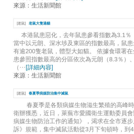
來源：
生活新聞館
[
老鼠
]
老鼠大隻過貓
本港鼠患惡化，去年鼠患參看指數為3.1％
當中以元朗、深水埗及東區的指數最高，鼠患
有逾200隻老鼠，體型大如貓。 依據食環署
患參照指數最高的分區依次為元朗（8.3％）、
（···
[
詳細內容
]
來源：
生活新聞館
[
老鼠
]
春夏季病媒防治集中滅鼠
春夏季是各類病媒生物滋生繁殖的高峰時
衛辦獲悉，近日，萊蕪市愛國衛生運動委員會
病媒生物防治工作的通知》，渴求在全市逐步
訴》規範，集中滅鼠活動從3月下旬頓時，到4月