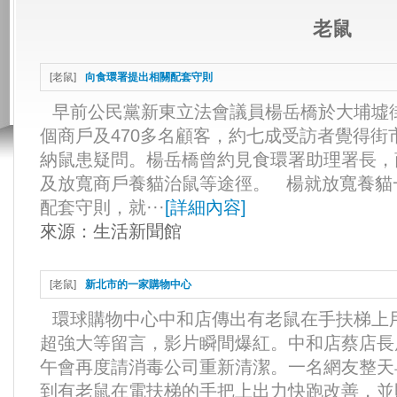
老鼠
[
老鼠
]
向食環署提出相關配套守則
早前公民黨新東立法會議員楊岳橋於大埔墟
個商戶及470多名顧客，約七成受訪者覺得
納鼠患疑問。楊岳橋曾約見食環署助理署長，
及放寬商戶養貓治鼠等途徑。 楊就放寬養貓
配套守則，就···
[
詳細內容
]
來源：
生活新聞館
[
老鼠
]
新北市的一家購物中心
環球購物中心中和店傳出有老鼠在手扶梯上
超強大等留言，影片瞬間爆紅。中和店蔡店長
午會再度請消毒公司重新清潔。一名網友整天
到有老鼠在電扶梯的手把上出力快跑改善，並