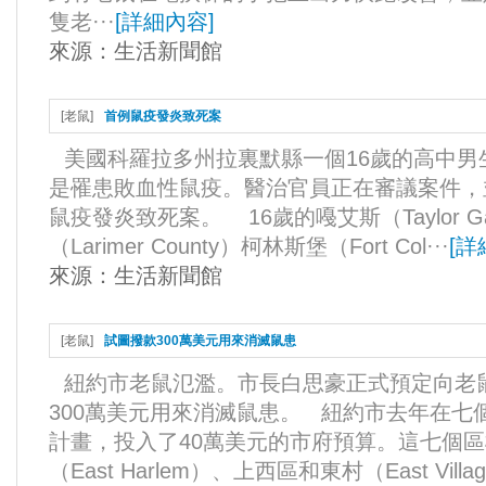
隻老···
[
詳細內容
]
來源：
生活新聞館
[
老鼠
]
首例鼠疫發炎致死案
美國科羅拉多州拉裏默縣一個16歲的高中
是罹患敗血性鼠疫。醫治官員正在審議案件，
鼠疫發炎致死案。 16歲的嘠艾斯（Taylor 
（Larimer County）柯林斯堡（Fort Col···
[
詳
來源：
生活新聞館
[
老鼠
]
試圖撥款300萬美元用來消滅鼠患
紐約市老鼠氾濫。市長白思豪正式預定向老
300萬美元用來消滅鼠患。 紐約市去年在七
計畫，投入了40萬美元的市府預算。這七個
（East Harlem）、上西區和東村（East V