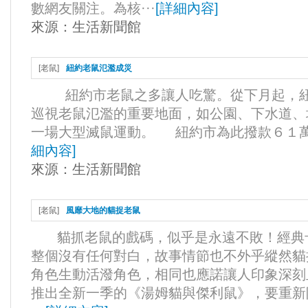
數網友關注。為核···
[
詳細內容
]
來源：
生活新聞館
[
老鼠
]
紐約老鼠氾濫成災
紐約市老鼠之多讓人吃驚。從下月起，紐
巡視老鼠氾濫的重要地面，如公園、下水道、
一場大型滅鼠運動。 紐約市為此撥款６１萬美
細內容
]
來源：
生活新聞館
[
老鼠
]
風靡大地的貓捉老鼠
貓抓老鼠的戲碼，似乎是永遠不敗！經典
整個沒有任何對白，故事情節也不外乎縱然貓
角色生動活潑角色，相同也應諾讓人印象深刻
推出全新一季的《湯姆貓與傑利鼠》，要重新