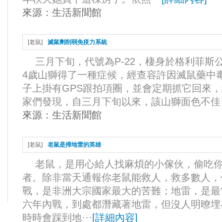
來源：
生活新聞館
[
老鼠
]
滅鼠劑削弱免疫力系統
三月下旬，代號為P-22，棲身於格利菲斯公園陰莖加粗
4歲山獅得了一種症候，經查容許因滅鼠藥中
子上掛有GPS跟拍項圈，並會定期抓它回來，
家們發現，自三月下旬以來，該山獅面色不佳，
來源：
生活新聞館
[
老鼠
]
老鼠是掃地雷的英雄
老鼠，是用心給人找麻煩的小傢伙，偷吃你
者。除非當天通報你老鼠能救人，救多數人，
戰，是非洲大宗國家最大的苦難；地雷，是最
六年內戰，到處都潛藏著地雷，但沒人明暸埋
時時會踩到地···
[
詳細內容
]