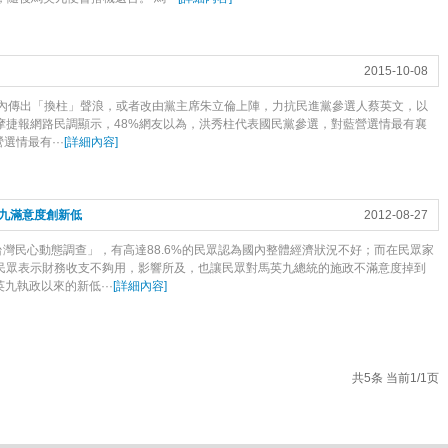
2015-10-08
民黨內傳出「換柱」聲浪，或者改由黨主席朱立倫上陣，力抗民進黨參選人蔡英文，以
奇摩捷報網路民調顯示，48%網友以為，洪秀柱代表國民黨參選，對藍營選情最有襄
情最有···
[
詳細內容
]
九滿意度創新低
2012-08-27
灣民心動態調查」，有高達88.6%的民眾認為國內整體經濟狀況不好；而在民眾家
的民眾表示財務收支不夠用，影響所及，也讓民眾對馬英九總統的施政不滿意度掉到
英九執政以來的新低···
[
詳細內容
]
共5条 当前1/1页