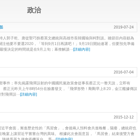
政治
任
2019-07-24
持人郭子乾、唐從聖巧扮蔡英文總統與高雄市長韓國瑜與柯對談。雖節目內容頗為
注他要不要選2020，「等到9月1日再講吧！」9月19日開始連署，但要預先準備
最慢決定的時間就是在9月上旬；幕僚解讀···
[
詳細內容
]
2016-07-04
密事件；率先揭露飛彈誤射的中國國民黨政策會從事長蔡正元一整天說，立即有
。 蔡正元昨天上午8時54分在臉書發文，「飛彈形勢！剛剛早上8:20，金江艦據傳誤
對飛彈誤···
[
詳細內容
]
2015-12-12
習近平會面，漸進歷史性的「馬習會」，會後兩人預料會共進晚餐，陽痿，總統府也
在晚宴上讓習近平嘗嘗台灣的異味。 根據此次會面意旨，「馬習會」結束後雙方會
隨後馬英九便會搭機返台。 馬···
[
詳細內容
]