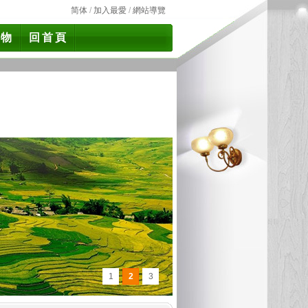
简体
/
加入最愛
/
網站導覽
食物
回首頁
1
2
3