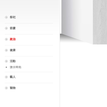
祭祀
節慶
政治
健康
活動
鹽水蜂炮
藝人
寵物