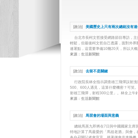
[
政治
]
美國歷史上只有兩次總統沒有連
台北市長柯文哲接受網路節目專訪，主
輕鬆，但最後柯文哲自己透露，面對外界關
連署點，這需要準備10幾20天，所以大概
來源：
生活新聞館
[
政治
]
去留不是關鍵
行政院長林全指示調查雄三飛彈誤射洩
500、600人遇見，這算什麼機密？可笑
射雄三飛彈，射程300公里」。林全上午針
來源：
生活新聞館
[
政治
]
馬習會的場面與意義
總統馬英九即將在7日與中國國家主席
特地計算了馬最愛的「馬祖老酒」與會，
各自召開記者會宣言，接著便會共進晚餐，