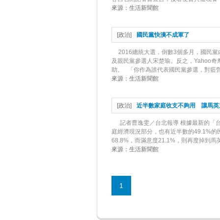
來源：
生活新聞館
[
政治
]
國民黨快潰不成軍了
2016總統大選，倒數3個多月，國
及親民黨參選人宋楚瑜。反之，Yahoo
助。 「你作為誰代表國民黨參選，對藍營選
來源：
生活新聞館
[
政治
]
近半數家庭收支不夠用 讓馬英
記者曹逸雯／台北報導 根據最新的「台
庭經濟現況部分，也有近半數的49.1%
68.8%，而滿意度21.1%，則再度掉到馬
來源：
生活新聞館
1