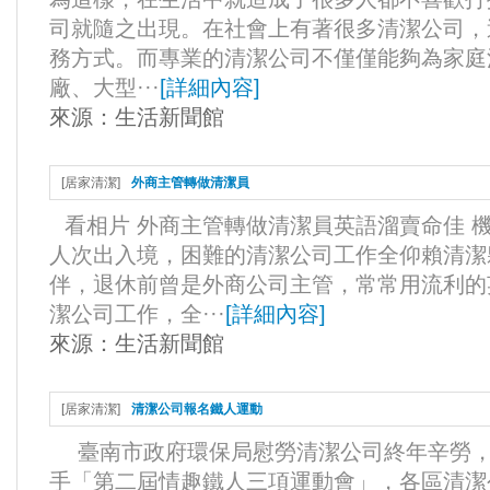
司就隨之出現。在社會上有著很多清潔公司，
務方式。而專業的清潔公司不僅僅能夠為家庭
廠、大型···
[
詳細內容
]
來源：
生活新聞館
[
居家清潔
]
外商主管轉做清潔員
看相片 外商主管轉做清潔員英語溜賣命佳 
人次出入境，困難的清潔公司工作全仰賴清潔
伴，退休前曾是外商公司主管，常常用流利的
潔公司工作，全···
[
詳細內容
]
來源：
生活新聞館
[
居家清潔
]
清潔公司報名鐵人運動
臺南市政府環保局慰勞清潔公司終年辛勞，
手「第二屆情趣鐵人三項運動會」，各區清潔