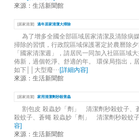
來源：
生活新聞館
[
居家清潔
]
過年居家清潔大掃除
為了增多全國全部區域居家清潔及清除病媒
掃除的習慣，行政院區域保護署定於農曆除夕
「國家清潔週」，請居民一同加入社區區域大
佈新，過個乾淨、舒適的年。 環保局指出，
如下││大型廢···
[
詳細內容
]
來源：
生活新聞館
[
居家清潔
]
家用清潔劑秒殺害蟲
割包皮 殺蟲妙「劑」 清潔劑秒殺蚊子、
殺蚊子、蒼蠅 殺蟲妙「劑」 清潔劑秒殺蚊子、
容
]
來源：
生活新聞館