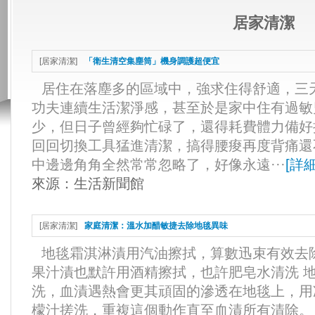
居家清潔
[
居家清潔
]
「衛生清空集塵筒」機身調護超便宜
居住在落塵多的區域中，強求住得舒適，三
功夫連續生活潔淨感，甚至於是家中住有過敏
少，但日子曾經夠忙碌了，還得耗費體力備好
回回切換工具猛進清潔，搞得腰痠再度背痛還
中邊邊角角全然常常忽略了，好像永遠···
[
詳
來源：
生活新聞館
[
居家清潔
]
家庭清潔：溫水加醋敏捷去除地毯異味
地毯霜淇淋漬用汽油擦拭，算數迅束有效去
果汁漬也默許用酒精擦拭，也許肥皂水清洗 
洗，血漬遇熱會更其頑固的滲透在地毯上，用
檬汁搓洗，重複這個動作直至血漬所有清除。