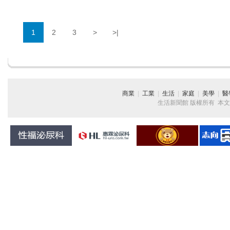
1
2
3
>
>|
商業
|
工業
|
生活
|
家庭
|
美學
|
醫
生活新聞館 版權所有 本文章純屬