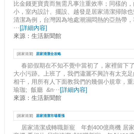
比金錢更寶貴而無需凡事注重效率；同樣的，
小，室內設計、擺設、越發是居家清潔掃除也
清潔為例，台灣因為地處潮濕悶熱的亞熱帶，
···
[
詳細內容
]
來源：
生活新聞館
[
居家清潔
]
居家清潔全攻略
春節假期在不知不覺中當初了，家裡留下了
大小污跡。上班了，我們瀟灑不興許有太充足
相干，用所有人下面教我們的幾個小規章，
瑜珈; 飯廳 &n···
[
詳細內容
]
來源：
生活新聞館
[
居家清潔
]
居家清潔市場看漲
居家清潔成轉職新寵 年創400億商機 居家