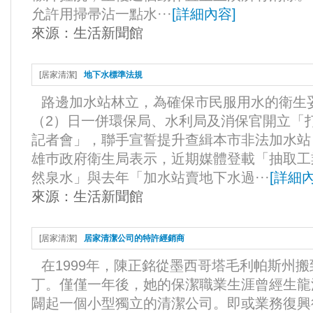
允許用掃帚沾一點水···
[
詳細內容
]
來源：
生活新聞館
[
居家清潔
]
地下水標準法規
路邊加水站林立，為確保市民服用水的衛生
（2）日一併環保局、水利局及消保官開立「
記者會」，聯手宣誓提升查緝本市非法加水站
雄巿政府衛生局表示，近期媒體登載「抽取工
然泉水」與去年「加水站賣地下水過···
[
詳細
來源：
生活新聞館
[
居家清潔
]
居家清潔公司的特許經銷商
在1999年，陳正銘從墨西哥塔毛利帕斯州
丁。僅僅一年後，她的保潔職業生涯曾經生龍
闢起一個小型獨立的清潔公司。即或業務復興