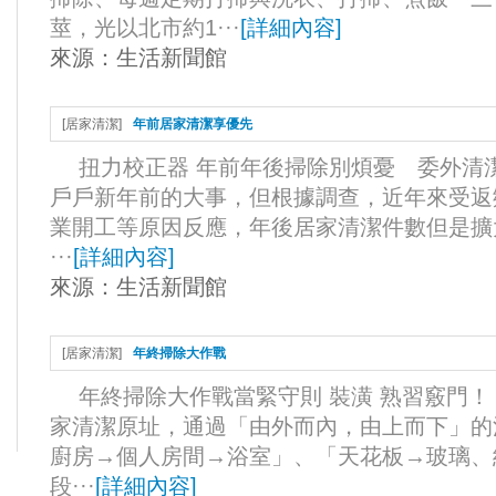
莖，光以北市約1···
[
詳細內容
]
來源：
生活新聞館
[
居家清潔
]
年前居家清潔享優先
扭力校正器 年前年後掃除別煩憂 委外
戶戶新年前的大事，但根據調查，近年來受返
業開工等原因反應，年後居家清潔件數但是擴
···
[
詳細內容
]
來源：
生活新聞館
[
居家清潔
]
年終掃除大作戰
年終掃除大作戰當緊守則 裝潢 熟習竅門！
家清潔原址，通過「由外而內，由上而下」的
廚房→個人房間→浴室」、「天花板→玻璃、
段···
[
詳細內容
]