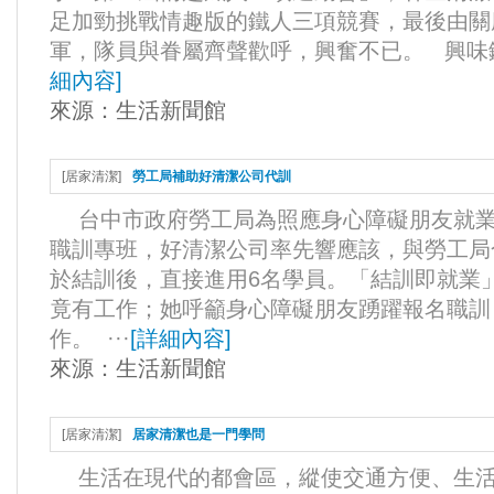
足加勁挑戰情趣版的鐵人三項競賽，最後由關
軍，隊員與眷屬齊聲歡呼，興奮不已。 興味鐵
細內容
]
來源：
生活新聞館
[
居家清潔
]
勞工局補助好清潔公司代訓
台中市政府勞工局為照應身心障礙朋友就業
職訓專班，好清潔公司率先響應該，與勞工局
於結訓後，直接進用6名學員。「結訓即就業
竟有工作；她呼籲身心障礙朋友踴躍報名職訓
作。 ···
[
詳細內容
]
來源：
生活新聞館
[
居家清潔
]
居家清潔也是一門學問
生活在現代的都會區，縱使交通方便、生活