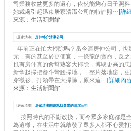
司業務收益更多的還有，依然能夠有日子照料
她裁處引起迅束居家清潔公司的特許照···
[
詳
來源：
生活新聞館
[
居家清潔
]
房仲轉介清潔公司
年前正在忙大掃除嗎？當今連房仲公司，也建
元，有的甚至於更便宜，一條龍的賣命，反之
也有房仲真的會幫熟客大掃除，博取更高的忠
新拿起掃把畚斗彎腰掃地，一整片落地窗，更
穿襯衫、打領帶在大掃除，原來這···
[
詳細內
來源：
生活新聞館
[
居家清潔
]
居家清潔問題就找專業的清潔公司
按照時代的不斷改換，而今眾多家庭都是全
為這樣，在生活中就啟發了眾多人都不心愛打