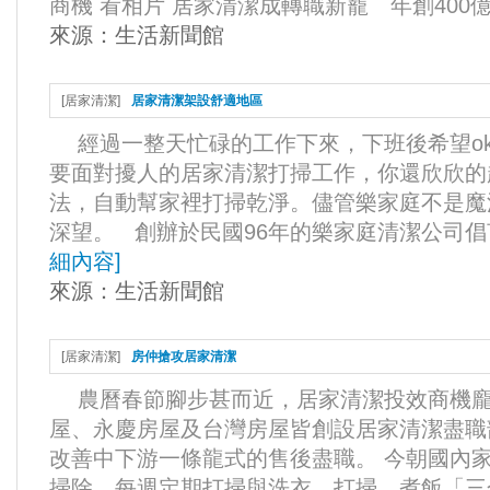
商機 看相片 居家清潔成轉職新寵 年創400億商
來源：
生活新聞館
[
居家清潔
]
居家清潔架設舒適地區
經過一整天忙碌的工作下來，下班後希望o
要面對擾人的居家清潔打掃工作，你還欣欣的
法，自動幫家裡打掃乾淨。儘管樂家庭不是魔
深望。 創辦於民國96年的樂家庭清潔公司倡言
細內容
]
來源：
生活新聞館
[
居家清潔
]
房仲搶攻居家清潔
農曆春節腳步甚而近，居家清潔投效商機龐
屋、永慶房屋及台灣房屋皆創設居家清潔盡職
改善中下游一條龍式的售後盡職。 今朝國內
掃除、每週定期打掃與洗衣、打掃、煮飯「三