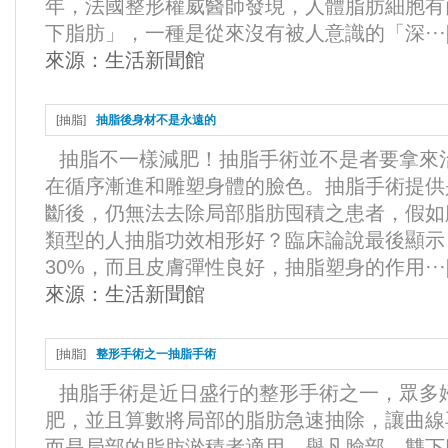
年，法國整形權威醫師發現，人體脂肪細胞有
下脂肪」，一種是從來沒有被人意識的「深···
來源：
生活新聞館
[
抽脂
]
抽脂後身材不是永遠的
抽脂不一樣減肥！抽脂手術並不是者要拿來
在循序漸進和雕塑身體的臉色。抽脂手術提供
斷後，仍無法去除局部脂肪囤積之患者，假如
類型的人抽脂功效相形好？臨床論說最後顯示
30%，而且皮膚彈性良好，抽脂塑身的作用···
來源：
生活新聞館
[
抽脂
]
整形手術之一抽脂手術
抽脂手術是近日盛行的整形手術之一，眾多
肥，並且算數將局部的脂肪急速抽除，讓曲線
而是局部的脂肪淤積者適用，舉凡臉部、雙下