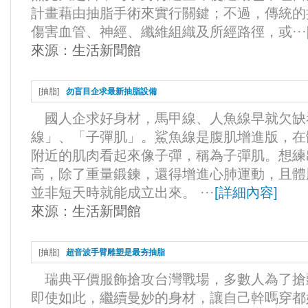
計畫藉由抽脂手術來實行關鍵；不過，傳統的
傷害血管、神經、纖維組織及所經路徑，或···
來源：
生活新聞館
[
抽脂
]
勿盲目企求最新抽脂設備
國人企求好身材，馬甲線、人魚線早就欠缺
線」、「子彈肌」。鯊魚線是腹肌增進版，在
附近的肌肉看起來像子彈，稱為子彈肌。想練
高，除了重量鍛鍊，還得增進心肺運動，且體
並非短天時就能成立出來。 ···
[
詳細內容
]
來源：
生活新聞館
[
抽脂
]
超音波手臂雕塑是最夯抽脂
瑞典平價服飾搶攻台灣戰場，多數人為了搶
即使如此，繼續曼妙的身材，讓自己幹嗎穿都