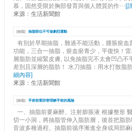
慕，固然受限於胸部發育與個人體質的作···
[
來源：
生活新聞館
[
抽脂
]
抽脂部位不可做劇烈運動
有別於早期抽脂，難過不能活動，腫脹瘀血
功能，三合一抽脂，瘀血瘀青少，平復快！雷
層脂肪並縮緊皮膚, 以免抽脂完不太會凹凸不
差別且深層的脂肪！ 水刀抽脂：用水打散脂肪, 
細內容
]
來源：
生活新聞館
[
抽脂
]
手術前要詳密理解手術的風險
一、抽脂前要麻醉、注射膨脹液 根據整形 
切一小洞，將抽脂管伸入脂肪層，後首把脂肪
音波多種過程。抽脂前循序漸進全身或局部麻