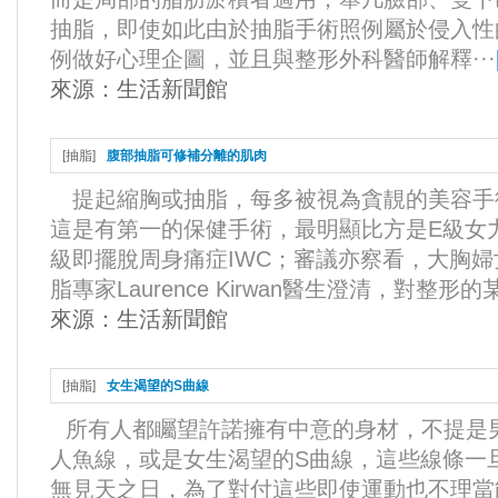
抽脂，即使如此由於抽脂手術照例屬於侵入性
例做好心理企圖，並且與整形外科醫師解釋···
來源：
生活新聞館
[
抽脂
]
腹部抽脂可修補分離的肌肉
提起縮胸或抽脂，每多被視為貪靚的美容手
這是有第一的保健手術，最明顯比方是E級女力持Ulr
級即擺脫周身痛症IWC；審議亦察看，大胸婦
脂專家Laurence Kirwan醫生澄清，對整形的某
來源：
生活新聞館
[
抽脂
]
女生渴望的S曲線
所有人都矚望許諾擁有中意的身材，不提是
人魚線，或是女生渴望的S曲線，這些線條一
無見天之日，為了對付這些即使運動也不理當