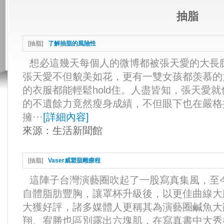
抽脂
[
抽脂
]
了解抽脂的風險性
想必這幾天每個人的微博都被張天愛的大長
張天愛不但貌美如花，更有一雙女孩都羡慕的
的衣服都能輕鬆hold住。人盡皆知，張天愛
的不遺餘力竟然瘦身成績，不但眼下也在嚴
擁···
[
詳細內容
]
來源：
生活新聞館
[
抽脂
]
Vaser威塑脂雕療程
這陣子台灣演藝圈吹起了一股寫真集風，至
自體脂肪豐胸，讓罩杯升級後，以更佳曲線大
大獲好評，諸多媒體人更稱其為演藝圈鹹魚大
翔、宥勝也區別露出六塊肌，在寫真書中大秀