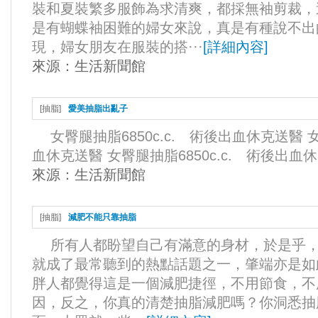
裝和夏裝繁多服飾為求清爽，都採無袖剪裁，
是有蝴蝶袖困難的婦女來說，真是有種說不出
現，婦女朋友在服裝的搭···
[
詳細內容
]
來源：
生活新聞館
[
抽脂
]
愛美抽脂出亂子
女臀腿抽脂6850c.c. 術後出血休克送醫 女
血休克送醫 女臀腿抽脂6850c.c. 術後出血休克
來源：
生活新聞館
[
抽脂
]
減肥不能只靠抽脂
所有人都盼望自己有滿意的身材，於是乎，
就成了最常聽到的熱點話題之一，肇端亦是如
胖人都覺得這是一個減肥捷徑，不用節食，不
因，反之，你真的清楚抽脂減肥嗎？你洞悉抽