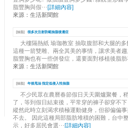
脂豐胸與假···
[
詳細內容
]
來源：
生活新聞館
[
抽脂
]
很多次注射防範抽脂後遺症
大樓隔熱紙 瑜珈教室 抽取腹部和大腿的
這種一箭雙雕、兩全其美的事情，讓求美者趨
脂豐胸也有一些併發症，還要面對移植後脂肪存
來源：
生活新聞館
[
抽脂
]
年後甩油 指定低侵入性抽脂
不少民眾在農曆春節假日天天圍爐聚餐，稍
了，等到假日結束後，平常穿的褲子卻穿不下
縱然此時立刻渴求積極運動健身，但卻偏偏事
不去。 因此這種局部脂肪堆積的困難，台中
示，好多居民會選···
[
詳細內容
]