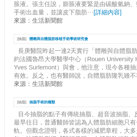
脹液。張主任說，膨脹液要緊是由碳酸氫鈉、
手術出血量，並讓皮下脂肪···
[
詳細內容
]
來源：
生活新聞館
[
抽脂
]
體雕與自體脂肪移植手術學術研究會
長庚醫院昨起一連2天實行「體雕與自體脂
約法國魯昂大學醫學中心（Rouen University 
Yves Surlemont）與會，他注意，現今
有效。反之，也有醫師說，自體脂肪隆乳雖不容
來源：
生活新聞館
[
抽脂
]
抽脂手術的種類
目今抽脂的點子有傳統抽脂、超音波抽脂、
最早往日，普通醫師皆認為人體脂肪細胞只有
軌。但觀念證明，各式各樣的減肥章程，大多