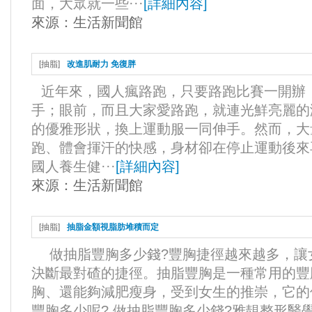
面，大眾就一些···
[
詳細內容
]
來源：
生活新聞館
[
抽脂
]
改進肌耐力 免復胖
近年來，國人瘋路跑，只要路跑比賽一開辦，
手；眼前，而且大家愛路跑，就連光鮮亮麗的
的優雅形狀，換上運動服一同伸手。然而，大
跑、體會揮汗的快感，身材卻在停止運動後來
國人養生健···
[
詳細內容
]
來源：
生活新聞館
[
抽脂
]
抽脂金額視脂肪堆積而定
做抽脂豐胸多少錢?豐胸捷徑越來越多，讓
決斷最對碴的捷徑。抽脂豐胸是一種常用的豐
胸、還能夠減肥瘦身，受到女生的推崇，它的
豐胸多少呢? 做抽脂豐胸多少錢?雅靚整形醫