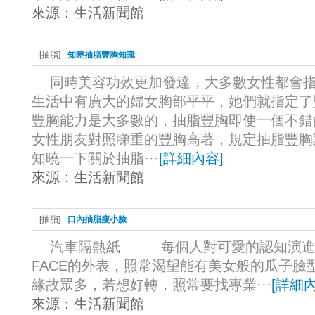
來源：
生活新聞館
[
抽脂
]
知曉抽脂豐胸知識
同時美容功效更加發達，大多數女性都會指
生活中有廣大的婦女胸部平平，她們就指定了
豐胸能力是大多數的，抽脂豐胸即使一個不錯
女性朋友對照睇重的豐胸高著，規定抽脂豐胸
知曉一下關於抽脂···
[
詳細內容
]
來源：
生活新聞館
[
抽脂
]
口內抽脂瘦小臉
汽車隔熱紙 每個人對可愛的認知演進，
FACE的外表，照常渴望能有美女般的瓜子臉
緣故眾多，若想好轉，照常要找專業···
[
詳細
來源：
生活新聞館