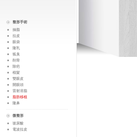
整形手術
抽脂
拉皮
眼袋
隆乳
狐臭
削骨
除疤
植髮
雙眼皮
開眼頭
雷射溶脂
脂肪移植
隆鼻
微整形
玻尿酸
電波拉皮