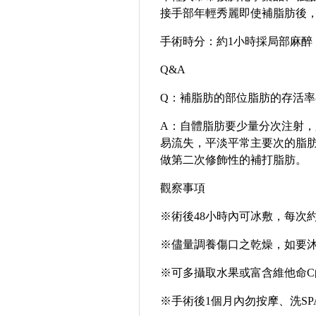
接手部年輕秀麗即使補脂肪後
手術時分
：
約
1
小時採局部麻醉
Q&A
Q
：
補脂肪的部位脂肪的存活率
A
：
自體脂肪要少量分次注射，
易流失，平淡平常主要次的脂
做第二次修飾性的補打脂肪。
觀察事項
※術後
48
小時內可冰敷，每次
※儘量調養傷口之乾燥，如要
※可多攝取水果或富含維他命
C
※手術後
1
個月內勿按摩、洗
SP