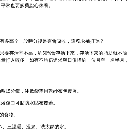
，平常也要多費點心休養。
有多
高？
一段時分後是否會吸收，還務求補打嗎
？
只要存活率不高，約
50%
會存活下來，存活下來的脂肪就不簡
肪量打入較多，如有不均仍追求與日俱增約一位月至一名半月，
約敷
15
分鐘，冰敷袋需用乾紗布包覆著。
沐浴傷口可貼防水貼布覆蓋。
的食物。
A
、三溫暖、溫泉、洗太熱的水。