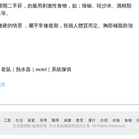
避開二手菸，勿服用刺激性食物，如：辣椒、哇沙米、酒精類
果等。
微硬的情景 ，屬平常修復期，視個人體質而定。胸部補脂肪強
｜
老鼠
｜
熱水器
｜
motel
｜
系統傢俱
能力
|
工業
|
生活
|
家庭
|
美學
|
醫學
|
娛樂
|
教育
|
運行
|
住宿
|
衣物
|
食物
|
生活新聞館 版權所有 本文章純屬新聞資訊分享 All Rights Reserved.