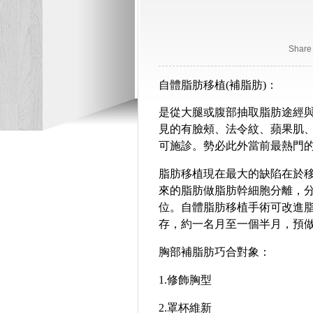
Share
自體脂肪
移植
(
補脂肪
)
：
是從大腿或腹部抽取脂肪途經
見的有臉頰、法令紋、蘋果肌
可施診。勢必此外當前最熱門
脂肪移植現在最大的缺陷在於
來的脂肪做脂肪幹細胞分離，
位。自體脂肪移植手術可改進
存，約一名月至一個半月，預
胸部補脂肪巧合對象
：
1.
修飾胸型
2.
罩杯維新