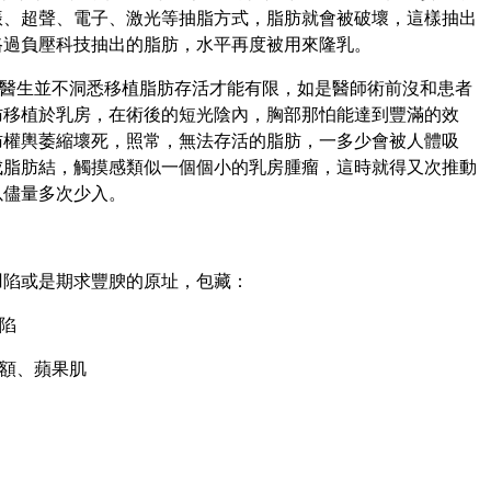
振、超聲、電子、激光等
抽脂
方式，脂肪就會被破壞，這樣抽出
路過負壓科技抽出的脂肪，水平再度被用來
隆乳
。
醫生並不洞悉移植脂肪存活才能有限，如是醫師術前沒和患者
肪移植於乳房，在術後的短光陰內，胸部那怕能達到豐滿的效
肪權輿萎縮壞死，照常，無法存活的脂肪，一多少會被人體吸
成脂肪結，觸摸感類似一個個小的乳房腫瘤，這時就得又次推動
以儘量多次少入。
凹陷或是期求豐腴的原址，包藏：
陷
額、蘋果肌