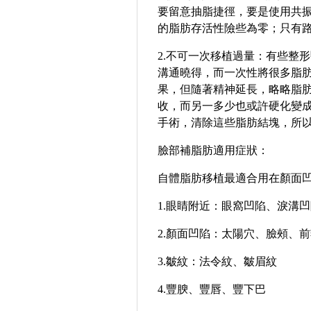
要留意
抽脂
捷徑，要是使用共
的脂肪存活性險些為零；只有
2.
不可一次移植過量：有些
整形
溝通曉得，而一次性將很多脂
果，但隨著精神延長，略略脂
收，而另一多少也或許硬化變
手術，清除這些脂肪結塊，所
臉部補脂肪適用症狀
：
自體脂肪
移植最適合用在顏面
1.
眼睛附近：眼窩凹陷、淚溝凹
2.
顏面凹陷：太陽穴、臉頰、前
3.
皺紋：法令紋、皺眉紋
4.
豐腴、豐唇、豐下巴