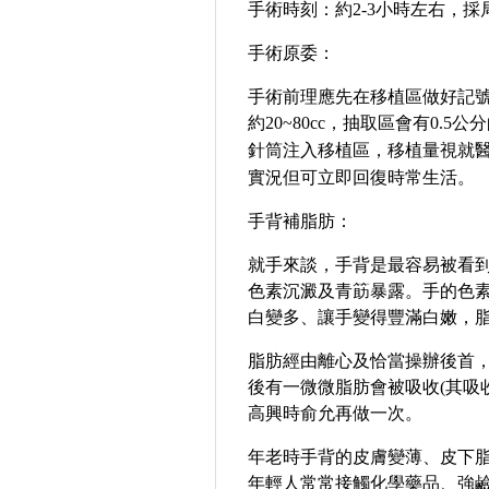
手術時刻
：
約
2-3
小時左右，採
手術原委
：
手術前理應先在移植區做好記
約
20~
80c
c
，抽取區會有
0.5
公分
針筒注入移植區，移植量視就
實況但可立即回復時常生活。
手背補脂肪
：
就手來談，手背是最容易被看
色素沉澱及青筯暴露。手的色
白變多、讓手變得豐滿白嫩，
脂肪經由離心及恰當操辦後首
後有一微微脂肪會被吸收
(
其吸
高興時俞允再做一次。
年老時手背的皮膚變薄、皮下
年輕人常常接觸化學藥品、強