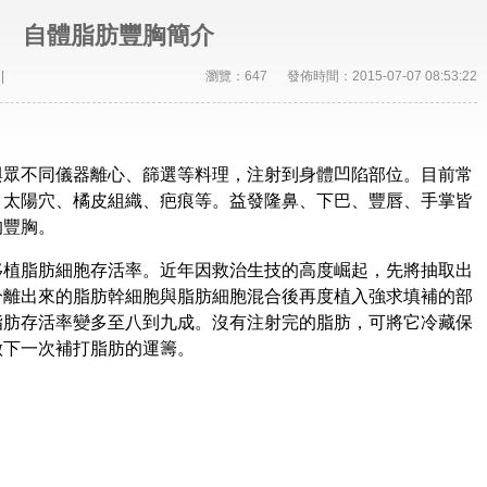
自體脂肪豐胸簡介
|
瀏覽：647 發佈時間：2015-07-07 08:53:22
與眾不同儀器離心、篩選等料理，注射到身體凹陷部位。目前常
、太陽穴、橘皮組織、疤痕等。益發
隆鼻
、下巴、豐唇、手掌皆
的豐胸。
移植脂肪細胞存活率。近年因救治生技的高度崛起，先將抽取出
分離出來的脂肪幹細胞與脂肪細胞混合後再度植入強求填補的部
脂肪存活率變多至八到九成。沒有注射完的脂肪，可將它冷藏保
做下一次補打脂肪的運籌。