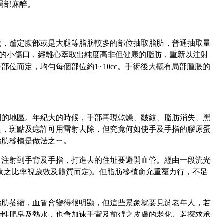
局部麻醉。
號，釐定腹部或是大腿等脂肪較多的部位抽取脂肪，普通抽取量
的小傷口，經離心萃取出純度高非但健康的脂肪，重新以注射
醫部位而定，均勻每個部位約
1~
10c
c
。手術後大概有局部腫脹的
到的地區。年紀大的時候，手部再現乾燥、皺紋、脂肪消失、黑
素，斑點及痣許可用雷射去除，但究竟何如使手及手指的膠原蛋
脂肪移植是做法之ㄧ。
，注射到手背及手指，打進去的住址要避開血管。經由一段流光
收之比率視歲數及體質而定
)
。但脂肪移植俞允重覆力行，不足
脂肪萎縮，血管會變得很明顯，但這些景象就要見於老年人，若
鹼性肥皂及熱水，也會加速手背及前臂之皮膚的老化。若探求承