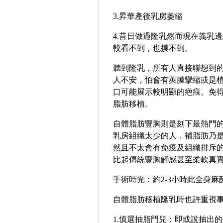
3.
昇華產後乳房萎縮
4.
昔日做過
隆乳
然而現在義乳邊
較看不到，也摸不到。
聽到
隆乳
，所有人直接聯想到
人不安，怕會有莢膜攣縮或是
口可能展示較明顯的疤痕。免
脂肪
移植。
自體脂肪
豐胸則是刻下最熱門
乳房組織太少的人，補脂肪乃
然且不太會有免疫及組織排斥
比起傳統豐胸觸感甚至柔軟真
手術時光
：
約
2-3
小時此全身麻
自體脂肪
移植
隆乳
時也許重視
1.
慎選
抽脂
門兒
：
即或說抽出的