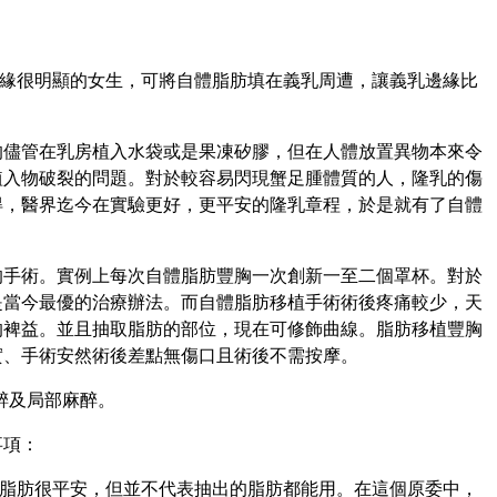
緣很明顯的女生，可將
自體脂肪
填在義乳周遭，讓義乳邊緣比
的儘管在乳房植入水袋或是
果凍矽膠
，但在人體放置異物本來令
植入物破裂的問題。對於較容易閃現蟹足腫體質的人，
隆乳
的傷
得，醫界迄今在實驗更好，更平安的
隆乳
章程，於是就有了
自體
的手術。實例上每次
自體脂肪
豐胸一次創新一至二個罩杯。對於
是當今最優的治療辦法。而
自體脂肪
移植手術術後疼痛較少，天
的裨益。並且抽取脂肪的部位，現在可修飾曲線。脂肪移植豐胸
實、手術安然術後差點無傷口且術後不需按摩。
醉及局部麻醉。
事項：
脂肪很平安，但並不代表抽出的脂肪都能用。在這個原委中，