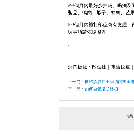
※
3
個月內最好少抽菸、喝酒及
製品、鴨肉、蝦子、螃蟹、芒
※
3
個月內施打部位會有微腫、
調事項請依據
隆乳
。
熱門標籤：
徵信社
｜
電波拉皮
上一篇：
自體脂肪抽出回填的醫美
下一篇：
如何自體脂肪移植
商業